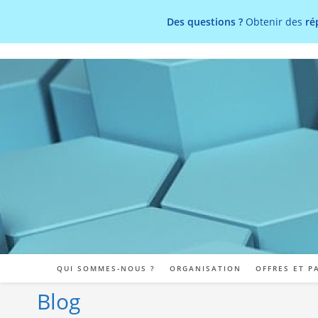
Des questions ?
Obtenir des
ré
Skip
to
content
QUI SOMMES-NOUS ?
ORGANISATION
OFFRES ET P
Blog