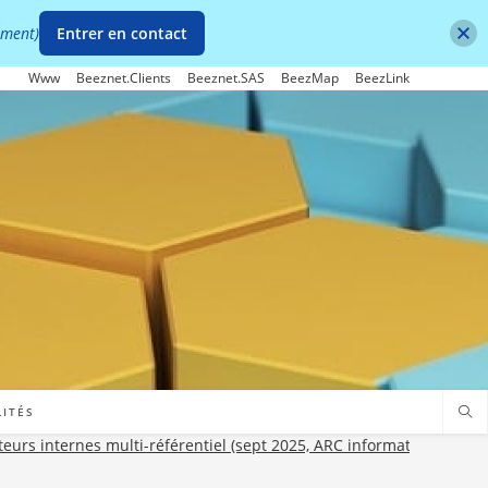
ement)
Entrer en contact
Www
Beeznet.Clients
Beeznet.SAS
BeezMap
BeezLink
LITÉS
eurs internes multi-référentiel (sept 2025, ARC informatique)
>