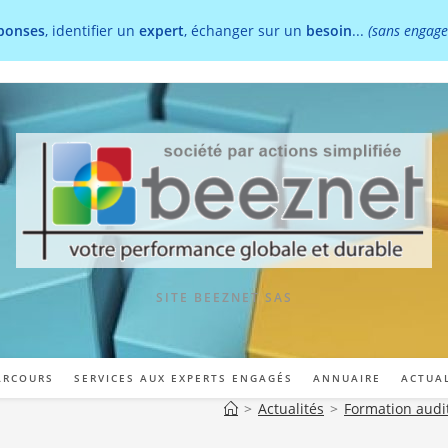
ponses
, identifier un
expert
, échanger sur un
besoin
...
(sans engag
SITE BEEZNET SAS
ARCOURS
SERVICES AUX EXPERTS ENGAGÉS
ANNUAIRE
ACTUA
>
Actualités
>
Formation audit