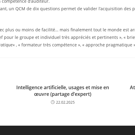
la compétence d’auditeur.
nt, un QCM de dix questions permet de valider l’acquisition des pr
vec plus ou moins de facilité… mais finalement tout le monde est ar
f pour le groupe et individuel très appréciés et pertinents », « bri
ratique
« , « formateur très compétence », « approche pragmatique »
Intelligence artificielle, usages et mise en
At
œuvre (partage d’expert)
22.02.2025