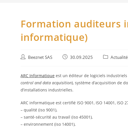
Formation auditeurs i
informatique)
Auteur/autrice
Publication
Post
Beeznet SAS
30.09.2025
Actualité
de
publiée :
category:
la
publication :
ARC Informatique
est un éditeur de logiciels industrie
control and data acquisition
), système d’acquisition de 
d’installations industrielles.
ARC informatique est certifié ISO 9001, ISO 14001, ISO 
– qualité (iso 9001),
– santé-sécurité au travail (iso 45001),
– environnement (iso 14001),